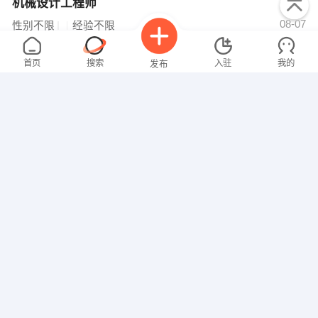
机械设计工程师
面议
08-07
性别不限
经验不限
沈阳沈真真空技术有限责任公司
申请
首页
搜索
入驻
我的
发布
质检员
面议
08-07
性别不限
经验不限
铁岭恒毅节能系统门窗有限公司
申请
招聘信息
求职简历
物流城南侧（原凡河镇新屯村）
设计师
面议
08-07
性别不限
经验不限
铁岭市银州区尚层装饰设计有限公司
申请
铁岭银州区铜钟街文化馆集资楼41号楼东1号楼