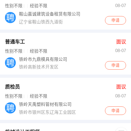
08-07
性别不限
经验不限
出纳
保险
鞍山嘉诚建筑设备租赁有限公司
申请
编辑
法律
辽宁省鞍山铁西九道街
保洁
贸易采购
普通车工
面议
跟单
理财顾问
08-07
性别不限
经验不限
铁岭市九鼎模具有限公司
其他职位
申请
铁岭高新技术开发区
质检员
面议
08-07
性别不限
经验不限
铁岭天禹塑料管材有限公司
申请
铁岭市银州区东辽海工业园区